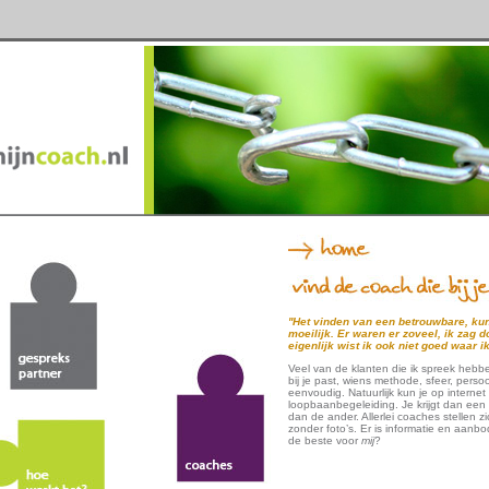
''Het vinden van een betrouwbare, kun
moeilijk. Er waren er zoveel, ik zag 
eigenlijk wist ik ook niet goed waar ik
Veel van de klanten die ik spreek hebb
bij je past, wiens methode, sfeer, persoo
eenvoudig. Natuurlijk kun je op intern
loopbaanbegeleiding. Je krijgt dan een 
dan de ander. Allerlei coaches stellen zi
zonder foto’s. Er is informatie en aanb
de beste voor
mij
?