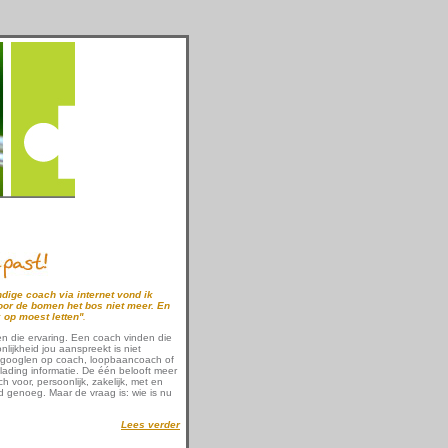
dige coach via internet vond ik
door de bomen het bos niet meer. En
 op moest letten''
.
en die ervaring. Een coach vinden die
nlijkheid jou aanspreekt is niet
et googlen op coach, loopbaancoach of
lading informatie. De één belooft meer
ch voor, persoonlijk, zakelijk, met en
od genoeg. Maar de vraag is: wie is nu
Lees verder