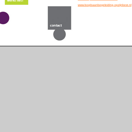
www.loopbaanbegeleiding.opzijnbest.nl