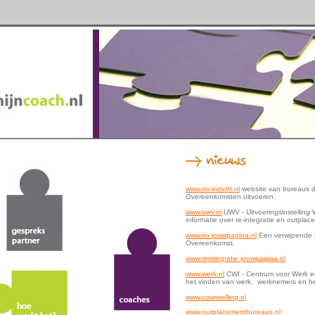
www.iro-inzicht.nl
website van bureaus di
Overeenkomsten uitvoeren.
www.uwv.nl
UWV - Uitvoeringsinstelling
informatie over re-integratie en outplac
www.iro.jouwpagina.nl
Een verwijzende s
Overeenkomst.
www.reintegratie.jouwpagina.nl
www.werk.nl
CWI - Centrum voor Werk en
het vinden van werk, werknemers en he
www.counselling.nl
www.outplacementbureaus.nl