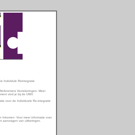
e Individule Reintegratie
 Werknemers Verzekeringen- Meer
ement vind je bij de UWV.
ite voor de Individuele Re-integratie
 Inkomen- Voor meer informatie over
t aanvragen van uitkeringen.